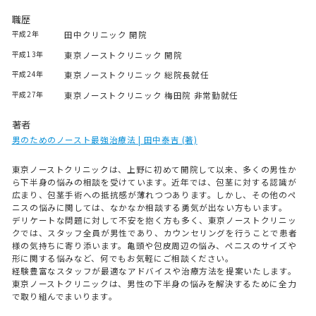
職歴
平成2年
田中クリニック 開院
平成13年
東京ノーストクリニック 開院
平成24年
東京ノーストクリニック 総院長就任
平成27年
東京ノーストクリニック 梅田院 非常勤就任
著者
男のためのノースト最強治療法 | 田中泰吉 (著)
東京ノーストクリニックは、上野に初めて開院して以来、多くの男性か
ら下半身の悩みの相談を受けています。近年では、包茎に対する認識が
広まり、包茎手術への抵抗感が薄れつつあります。しかし、その他のペ
ニスの悩みに関しては、なかなか相談する勇気が出ない方もいます。
デリケートな問題に対して不安を抱く方も多く、東京ノーストクリニッ
クでは、スタッフ全員が男性であり、カウンセリングを行うことで患者
様の気持ちに寄り添います。亀頭や包皮周辺の悩み、ペニスのサイズや
形に関する悩みなど、何でもお気軽にご相談ください。
経験豊富なスタッフが最適なアドバイスや治療方法を提案いたします。
東京ノーストクリニックは、男性の下半身の悩みを解決するために全力
で取り組んでまいります。