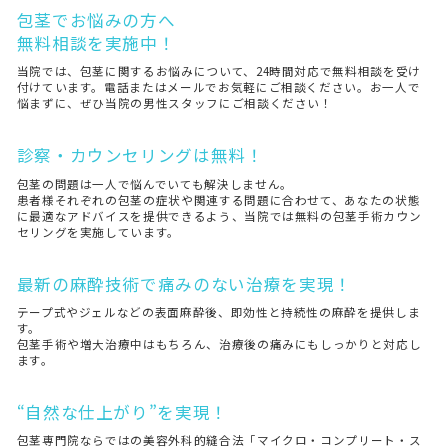
包茎でお悩みの方へ
無料相談を実施中！
当院では、包茎に関するお悩みについて、24時間対応で無料相談を受け
付けています。電話またはメールでお気軽にご相談ください。お一人で
悩まずに、ぜひ当院の男性スタッフにご相談ください！
診察・カウンセリングは無料！
包茎の問題は一人で悩んでいても解決しません。
患者様それぞれの包茎の症状や関連する問題に合わせて、あなたの状態
に最適なアドバイスを提供できるよう、当院では無料の包茎手術カウン
セリングを実施しています。
最新の麻酔技術で痛みのない治療を実現！
テープ式やジェルなどの表面麻酔後、即効性と持続性の麻酔を提供しま
す。
包茎手術や増大治療中はもちろん、治療後の痛みにもしっかりと対応し
ます。
“自然な仕上がり”を実現！
包茎専門院ならではの美容外科的縫合法「マイクロ・コンプリート・ス