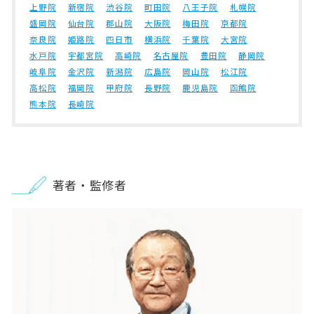
上野院
新宿院
渋谷院
町田院
八王子院
札幌院
盛岡院
仙台院
郡山院
大阪院
梅田院
京都院
奈良院
姫路院
四日市
横浜院
千葉院
大宮院
水戸院
宇都宮院
高崎院
名古屋院
豊田院
静岡院
岐阜院
金沢院
新潟院
広島院
岡山院
松江院
高松院
福岡院
甲府院
長野院
鹿児島院
函館院
熊本院
長崎院
著者・監修者