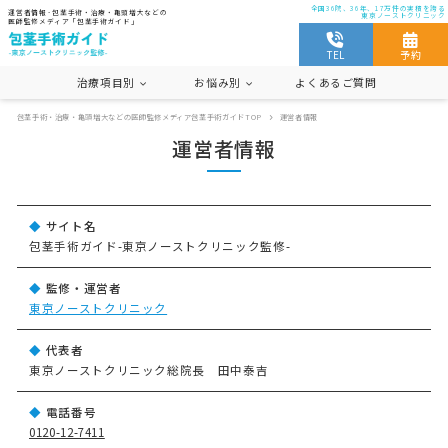
全国36院、36年、17万件の実積を誇る
運営者情報 - 包茎手術・治療・亀頭増大などの
東京ノーストクリニック
医師監修メディア「包茎手術ガイド」
TEL
予約
治療項目別
お悩み別
よくあるご質問
包茎手術・治療・亀頭増大などの医師監修メディア包茎手術ガイドTOP
運営者情報
遅漏
セックス
早漏
包茎手術・治療、包茎とは
仮性包茎
運営者情報
包茎
コンドーム
傷跡(手術跡)
カントン包茎
真性包茎
痛み
サイト名
切らない包茎手術
包茎手術ガイド-東京ノーストクリニック監修-
監修・運営者
東京ノーストクリニック
代表者
東京ノーストクリニック総院長 田中泰吉
電話番号
0120-12-7411