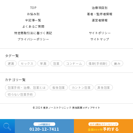
TOP
治療項目別
お悩み別
著者・監修者情報
全記事一覧
運営者情報
よくあるご質問
特定商取引法に基づく表記
サイトポリシー
プライバシーポリシー
サイトマップ
タグ一覧
遅漏
セックス
早漏
包茎
コンドーム
傷跡(手術跡)
痛み
カテゴリ一覧
包茎手術・治療、包茎とは
仮性包茎
カントン包茎
真性包茎
切らない包茎手術
© 2024 東京ノーストクリニック 男性医療メディアサイト
24時間受付
まずは無料カウンセリング
0120-12-7411
予約する
全国38ヶ所