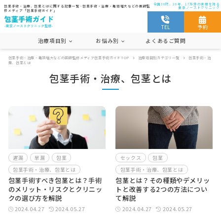
全国36院、36年、17万件の実積を誇る
包茎手術・治療、包茎とはに関する記事一覧 - 包茎手術・治療・亀頭増大などの医師監
東京ノーストクリニック
修メディア「包茎手術ガイド」
TEL
予約
治療項目別
お悩み別
よくあるご質問
包茎手術・治療・亀頭増大などの医師監修メディア包茎手術ガイドTOP
治療項目別カテゴリ一覧
包茎手術・治
遅漏
セックス
早漏
療、包茎とは
包茎手術・治療、包茎とは
仮性包茎
包茎手術・治療、包茎とは
包茎
コンドーム
傷跡(手術跡)
カントン包茎
真性包茎
痛み
切らない包茎手術
遅漏
早漏
包茎
セックス
包茎
包茎手術・治療、包茎とは
包茎手術・治療、包茎とは
包茎手術すべき包茎とは？手術
包茎とは？その種類やデメリッ
のメリット・リスクとクリニッ
トと改善する2つの方法につい
クの選び方を解説
て解説
2024.04.27
2024.05.27
2024.04.27
2024.05.27