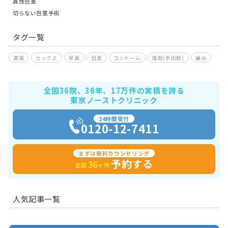
真性包茎
切らない包茎手術
タグ一覧
遅漏
セックス
早漏
包茎
コンドーム
傷跡(手術跡)
痛み
全国36院、36年、17万件の実積を誇る
東京ノーストクリニック
24時間受付
0120-12-7411
まずは無料カウンセリング
予約する
36
全国
ヶ所
人気記事一覧