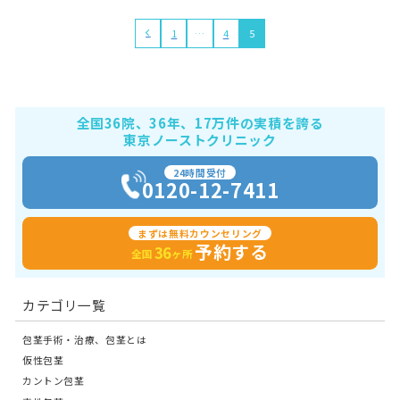
1
…
4
5
全国36院、36年、17万件の実積を誇る
東京ノーストクリニック
24時間受付
0120-12-7411
まずは無料カウンセリング
予約する
36
全国
ヶ所
カテゴリ一覧
包茎手術・治療、包茎とは
仮性包茎
カントン包茎