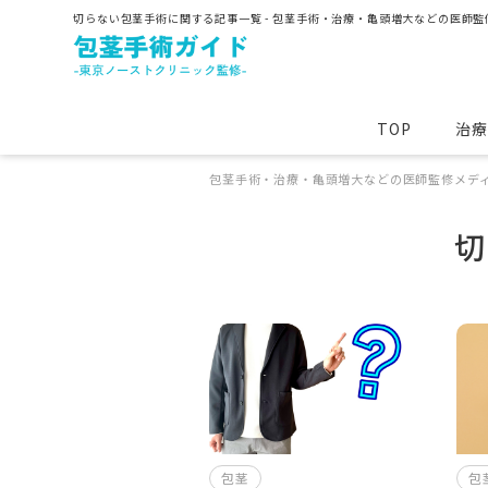
切らない包茎手術に関する記事一覧 - 包茎手術・治療・亀頭増大などの医師
TOP
治療
包茎手術・治療・亀頭増大などの医師監修メディ
遅漏
セックス
包茎手術・治療、包茎とは
切
痛み
真性包茎
包茎
包