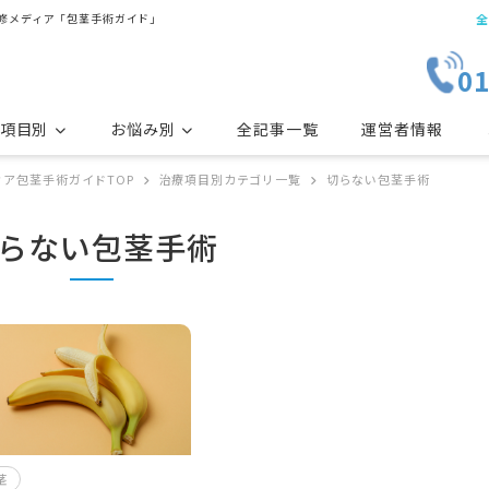
監修メディア「包茎手術ガイド」
全
01
項目別
お悩み別
全記事一覧
運営者情報
ア包茎手術ガイドTOP
治療項目別カテゴリ一覧
切らない包茎手術
早漏
包茎
仮性包茎
らない包茎手術
切らない包茎手術
茎