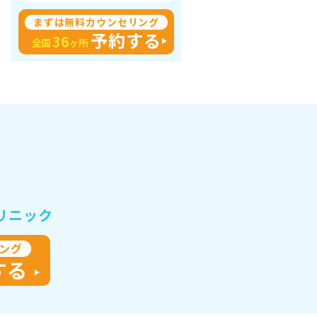
まずは無料カウンセリング
予約する
36
全国
ヶ所
リニック
ング
する