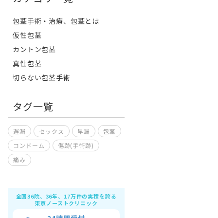
包茎手術・治療、包茎とは
仮性包茎
カントン包茎
真性包茎
切らない包茎手術
タグ一覧
遅漏
セックス
早漏
包茎
コンドーム
傷跡(手術跡)
痛み
全国36院、36年、17万件の実積を誇る
東京ノーストクリニック