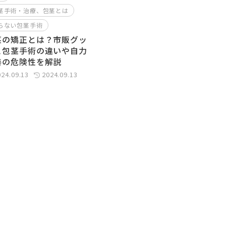
茎手術・治療、包茎とは
らない包茎手術
茎の矯正とは？市販グッ
と包茎手術の違いや自力
善の危険性を解説
024.09.13
2024.09.13