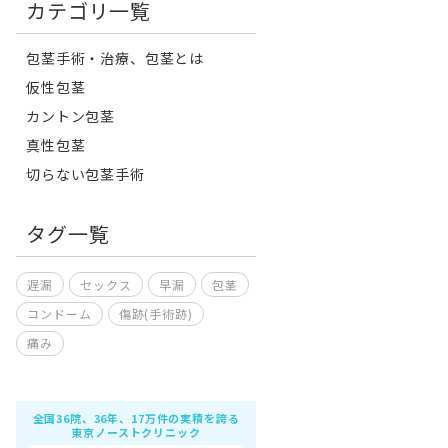
カテゴリ一覧
包茎手術・治療、包茎とは
仮性包茎
カントン包茎
真性包茎
切らない包茎手術
タグ一覧
遅漏
セックス
早漏
包茎
コンドーム
傷跡(手術跡)
痛み
全国36院、36年、17万件の実積を誇る
東京ノーストクリニック