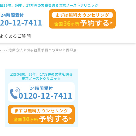
国36院、36年、17万件の実積を誇る東京ノーストクリニック
24時間受付
まずは無料カウンセリング
20-12-7411
予約する
36
全国
ヶ所
よくあるご質問
多い？治療方法や切る包茎手術との違いと問題点
コンドーム
傷跡(手術跡)
カントン包茎
全国36院、36年、17万件の実積を誇る
東京ノーストクリニック
24時間受付
0120-12-7411
まずは無料カウンセリング
予約する
36
全国
ヶ所