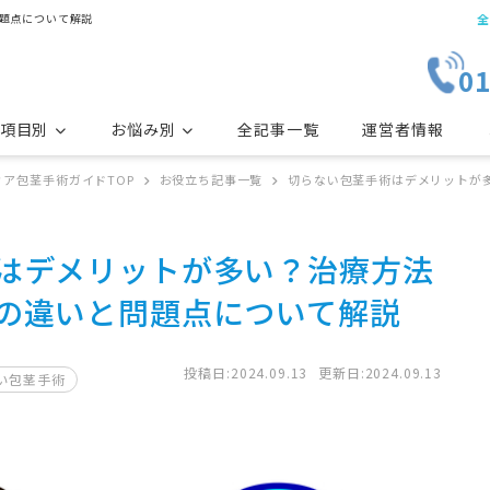
題点について解説
全
01
項目別
お悩み別
全記事一覧
運営者情報
ア包茎手術ガイドTOP
お役立ち記事一覧
切らない包茎手術はデメリットが
早漏
包茎
仮性包茎
はデメリットが多い？治療方法
切らない包茎手術
の違いと問題点について解説
投稿日:2024.09.13
更新日:2024.09.13
い包茎手術