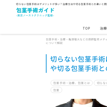
切らない包茎手術はデメリットが多い？治療方法や切る包茎手術との違いと問
TOP
治療
包茎手術・治療・亀頭増大などの医師監修メディ
遅漏
セックス
について解説
包茎手術・治療、包茎とは
痛み
切らない包茎手術
真性包茎
や切る包茎手術と
包茎手術・治療、包茎とは
切らな
包茎