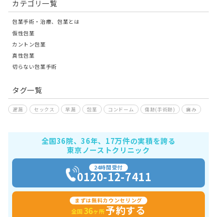
カテゴリ一覧
包茎手術・治療、包茎とは
仮性包茎
カントン包茎
真性包茎
切らない包茎手術
タグ一覧
遅漏
セックス
早漏
包茎
コンドーム
傷跡(手術跡)
痛み
全国36院、36年、17万件の実積を誇る
東京ノーストクリニック
24時間受付
0120-12-7411
まずは無料カウンセリング
予約する
36
全国
ヶ所