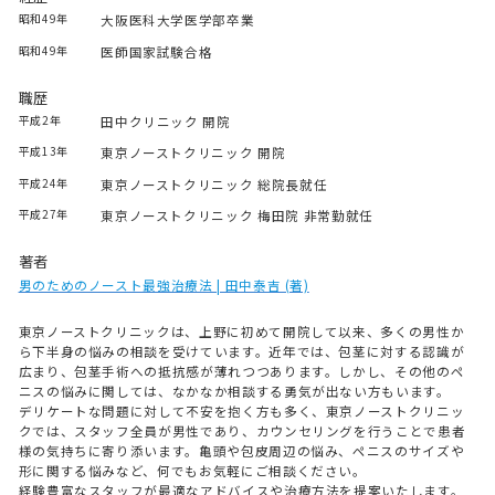
昭和49年
大阪医科大学医学部卒業
昭和49年
医師国家試験合格
職歴
平成2年
田中クリニック 開院
平成13年
東京ノーストクリニック 開院
平成24年
東京ノーストクリニック 総院長就任
平成27年
東京ノーストクリニック 梅田院 非常勤就任
著者
男のためのノースト最強治療法 | 田中泰吉 (著)
東京ノーストクリニックは、上野に初めて開院して以来、多くの男性か
ら下半身の悩みの相談を受けています。近年では、包茎に対する認識が
広まり、包茎手術への抵抗感が薄れつつあります。しかし、その他のペ
ニスの悩みに関しては、なかなか相談する勇気が出ない方もいます。
デリケートな問題に対して不安を抱く方も多く、東京ノーストクリニッ
クでは、スタッフ全員が男性であり、カウンセリングを行うことで患者
様の気持ちに寄り添います。亀頭や包皮周辺の悩み、ペニスのサイズや
形に関する悩みなど、何でもお気軽にご相談ください。
経験豊富なスタッフが最適なアドバイスや治療方法を提案いたします。