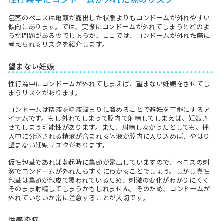
包茎のペニスは亀頭が露出した状態よりもコンドームが外れやすい
傾向にあります。では、実際にコンドームが外れてしまうとどのよ
うな問題があるのでしょうか。ここでは、コンドームが外れた際に
考えられるリスクを紹介します。
望まない妊娠
性行為中にコンドームが外れてしまえば、望まない妊娠をさせてし
まうリスクがあります。
コンドームは精液を精液溜まりに溜めることで避妊を可能にするア
イテムです。もし外れてしまって膣内で射精してしまえば、妊娠さ
せてしまう可能性があります。また、射精しなかったとしても、挿
入中に分泌される精液が含まれる体液が膣内に入り込めば、やはり
望まない妊娠リスクがあります。
仮性包茎であれば勃起時に亀頭が露出していますので、ペニスの刺
激でコンドームが外れたらすぐにわかることでしょう。しかし真性
包茎は亀頭が包皮で覆われているため、刺激の変化がわかりにくく
そのまま射精してしまうかもしれません。そのため、コンドームが
外れていないか常に注意することが大切です。
性感染症