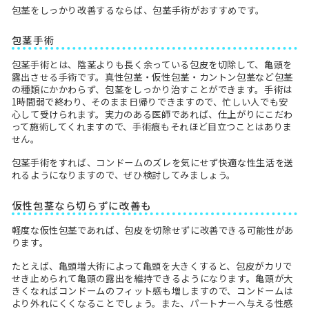
包茎をしっかり改善するならば、包茎手術がおすすめです。
包茎手術
包茎手術とは、陰茎よりも長く余っている包皮を切除して、亀頭を
露出させる手術です。真性包茎・仮性包茎・カントン包茎など包茎
の種類にかかわらず、包茎をしっかり治すことができます。手術は
1時間弱で終わり、そのまま日帰りできますので、忙しい人でも安
心して受けられます。実力のある医師であれば、仕上がりにこだわ
って施術してくれますので、手術痕もそれほど目立つことはありま
せん。
包茎手術をすれば、コンドームのズレを気にせず快適な性生活を送
れるようになりますので、ぜひ検討してみましょう。
仮性包茎なら切らずに改善も
軽度な仮性包茎であれば、包皮を切除せずに改善できる可能性があ
ります。
たとえば、亀頭増大術によって亀頭を大きくすると、包皮がカリで
せき止められて亀頭の露出を維持できるようになります。亀頭が大
きくなればコンドームのフィット感も増しますので、コンドームは
より外れにくくなることでしょう。また、パートナーへ与える性感