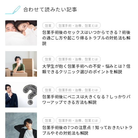
合わせて読みたい記事
包茎
包茎手術・治療、包茎とは
包茎手術後のセックスはいつからできる？術後
の過ごし方や起こり得るトラブルの対処法も解
説
包茎
包茎手術・治療、包茎とは
大学生が抱く包茎手術への不安・悩みとは？信
頼できるクリニック選びのポイントを解説
包茎
包茎手術・治療、包茎とは
包茎手術後にペニスは大きくなる？しっかりパ
ワーアップできる方法も解説
包茎
包茎手術・治療、包茎とは
包茎手術後の7つの注意点！知っておきたいトラ
ブルやその対処法も解説