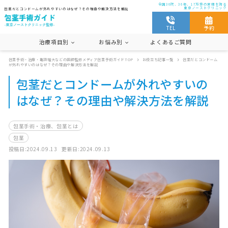
全国36院、36年、17万件の実積を誇る
東京ノーストクリニック
包茎だとコンドームが外れやすいのはなぜ？その理由や解決方法を解説
TEL
予約
治療項目別
お悩み別
よくあるご質問
包茎手術・治療・亀頭増大などの医師監修メディア包茎手術ガイドTOP
お役立ち記事一覧
包茎だとコンドーム
遅漏
セックス
早漏
が外れやすいのはなぜ？その理由や解決方法を解説
包茎手術・治療、包茎とは
仮性包茎
包茎だとコンドームが外れやすいの
包茎
コンドーム
傷跡(手術跡)
はなぜ？その理由や解決方法を解説
カントン包茎
真性包茎
痛み
切らない包茎手術
包茎手術・治療、包茎とは
包茎
投稿日:2024.09.13
更新日:2024.09.13