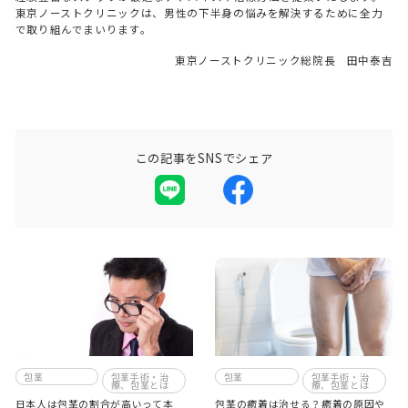
東京ノーストクリニックは、男性の下半身の悩みを解決するために全力
で取り組んでまいります。
東京ノーストクリニック総院長 田中泰吉
この記事をSNSでシェア
包茎
包茎手術・治
包茎
包茎手術・治
療、包茎とは
療、包茎とは
日本人は包茎の割合が高いって本
包茎の癒着は治せる？癒着の原因や