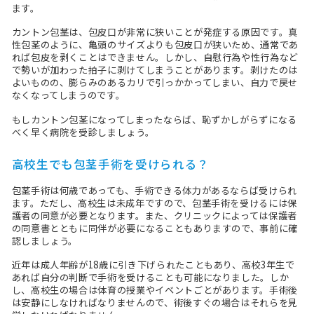
ます。
カントン包茎は、包皮口が非常に狭いことが発症する原因です。真
性包茎のように、亀頭のサイズよりも包皮口が狭いため、通常であ
れば包皮を剥くことはできません。しかし、自慰行為や性行為など
で勢いが加わった拍子に剥けてしまうことがあります。剥けたのは
よいものの、膨らみのあるカリで引っかかってしまい、自力で戻せ
なくなってしまうのです。
もしカントン包茎になってしまったならば、恥ずかしがらずになる
べく早く病院を受診しましょう。
高校生でも包茎手術を受けられる？
包茎手術は何歳であっても、手術できる体力があるならば受けられ
ます。ただし、高校生は未成年ですので、包茎手術を受けるには保
護者の同意が必要となります。また、クリニックによっては保護者
の同意書とともに同伴が必要になることもありますので、事前に確
認しましょう。
近年は成人年齢が18歳に引き下げられたこともあり、高校3年生で
あれば自分の判断で手術を受けることも可能になりました。しか
し、高校生の場合は体育の授業やイベントごとがあります。手術後
は安静にしなければなりませんので、術後すぐの場合はそれらを見