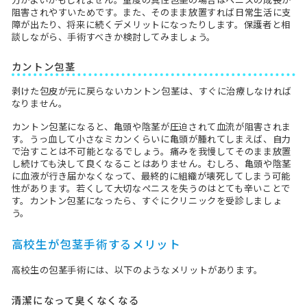
阻害されやすいためです。また、そのまま放置すれば日常生活に支
障が出たり、将来に続くデメリットになったりします。保護者と相
談しながら、手術すべきか検討してみましょう。
カントン包茎
剥けた包皮が元に戻らないカントン包茎は、すぐに治療しなければ
なりません。
カントン包茎になると、亀頭や陰茎が圧迫されて血流が阻害されま
す。うっ血して小さなミカンくらいに亀頭が腫れてしまえば、自力
で治すことは不可能となるでしょう。痛みを我慢してそのまま放置
し続けても決して良くなることはありません。むしろ、亀頭や陰茎
に血液が行き届かなくなって、最終的に組織が壊死してしまう可能
性があります。若くして大切なペニスを失うのはとても辛いことで
す。カントン包茎になったら、すぐにクリニックを受診しましょ
う。
高校生が包茎手術するメリット
高校生の包茎手術には、以下のようなメリットがあります。
清潔になって臭くなくなる