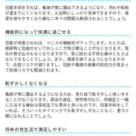
包茎手術をすれば、亀頭が常に露出できるようになり、汚れや恥垢
が溜まりにくくなります。入浴時にしっかり洗浄できますので、清
潔を保ちやすくなり嫌なニオイの問題も解消されることでしょう。
機能的になって快適に過ごせる
包茎が改善されれば、ペニスの機能性がアップします。たとえば、
排尿時に包皮のせいでおしっこが飛び散ることがなくなります。陰
毛の巻き込みもなくなりますので、急に訪れる不快な痛みともさよ
ならできることでしょう。また、清潔を保てるようになりますの
で、炎症リスクが減りますし、包皮や亀頭の皮膚の抵抗力が高まっ
て性病リスクも軽減されます。
恥ずかしくなくなる
亀頭が常に露出するようになるため、見た目で恥ずかしい思いをす
ることがなくなります。部活の遠征、修学旅行など、同級生と一緒
に入浴する機会は高校生でも意外と多いものです。包茎手術をして
いれば、そういったタイミングでも恥ずかしがることなく、堂々と
裸になれることでしょう。
将来の性生活で満足しやすい