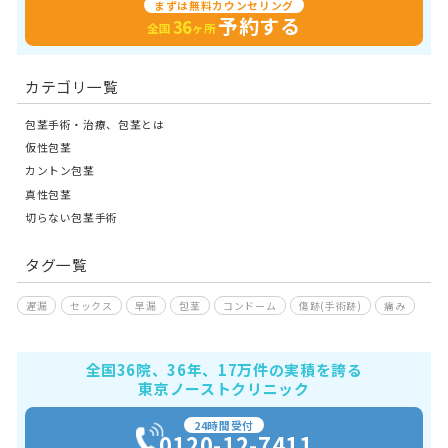
まずは無料カウンセリング
予約する
36
全国
ヶ所
カテゴリ一覧
包茎手術・治療、包茎とは
仮性包茎
カントン包茎
真性包茎
切らない包茎手術
タグ一覧
遅漏
セックス
早漏
包茎
コンドーム
傷跡(手術跡)
痛み
全国36院、36年、17万件の実積を誇る
東京ノーストクリニック
24時間受付
0120-12-7411