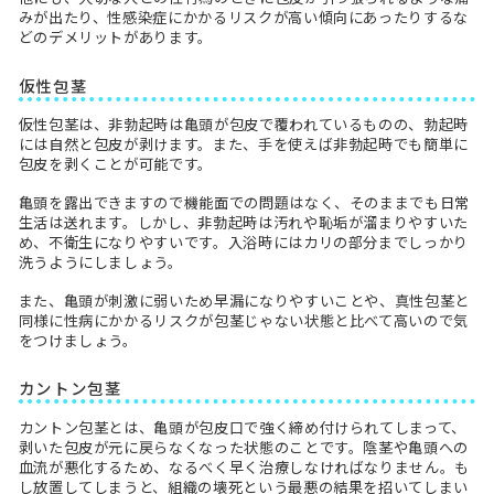
みが出たり、性感染症にかかるリスクが高い傾向にあったりするな
どのデメリットがあります。
仮性包茎
仮性包茎は、非勃起時は亀頭が包皮で覆われているものの、勃起時
には自然と包皮が剥けます。また、手を使えば非勃起時でも簡単に
包皮を剥くことが可能です。
亀頭を露出できますので機能面での問題はなく、そのままでも日常
生活は送れます。しかし、非勃起時は汚れや恥垢が溜まりやすいた
め、不衛生になりやすいです。入浴時にはカリの部分までしっかり
洗うようにしましょう。
また、亀頭が刺激に弱いため早漏になりやすいことや、真性包茎と
同様に性病にかかるリスクが包茎じゃない状態と比べて高いので気
をつけましょう。
カントン包茎
カントン包茎とは、亀頭が包皮口で強く締め付けられてしまって、
剥いた包皮が元に戻らなくなった状態のことです。陰茎や亀頭への
血流が悪化するため、なるべく早く治療しなければなりません。も
し放置してしまうと、組織の壊死という最悪の結果を招いてしまい