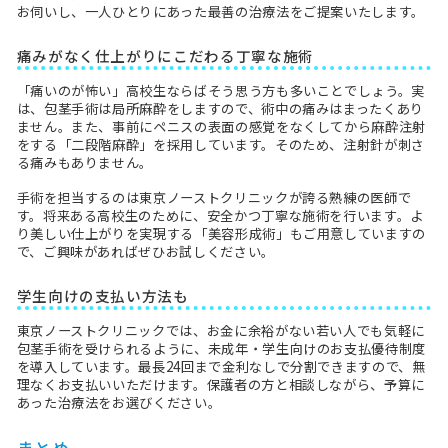
お伺いし、一人ひとりにあった最善の治療法をご提案いたします。
痛みがなく仕上がりにこだわる丁寧な施術
「痛いのが怖い」高校生ならばそう思う方も多いことでしょう。実
は、包茎手術は局所麻酔をしますので、術中の痛みはまったくあり
ません。また、事前にペニスの表面の感覚をなくしてから麻酔注射
をする「二段階麻酔」を採用しています。そのため、注射針が刺さ
る痛みもありません。
手術を担当するのは東京ノーストクリニックが誇る熟練の医師で
す。将来ある高校生のために、安全かつ丁寧な施術を行います。よ
り美しい仕上がりを実現する「美容形成術」もご用意していますの
で、ご興味があればぜひお試しください。
学生向けの支払い方法も
東京ノーストクリニックでは、お金に余裕がない若い人でも気軽に
包茎手術を受けられるように、未成年・学生向けのお支払優待制度
を導入しています。最長24回まで金利なしで分割できますので、無
理なくお支払いいただけます。保護者の方と相談しながら、予算に
あった治療法をお選びください。
まとめ