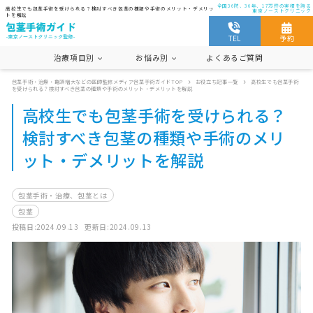
全国36院、36年、17万件の実積を誇る
高校生でも包茎手術を受けられる？検討すべき包茎の種類や手術のメリット・デメリッ
東京ノーストクリニック
トを解説
TEL
予約
治療項目別
お悩み別
よくあるご質問
包茎手術・治療・亀頭増大などの医師監修メディア包茎手術ガイドTOP
お役立ち記事一覧
高校生でも包茎手術
遅漏
セックス
早漏
を受けられる？検討すべき包茎の種類や手術のメリット・デメリットを解説
包茎手術・治療、包茎とは
仮性包茎
高校生でも包茎手術を受けられる？
包茎
コンドーム
傷跡(手術跡)
検討すべき包茎の種類や手術のメリ
カントン包茎
真性包茎
痛み
ット・デメリットを解説
切らない包茎手術
包茎手術・治療、包茎とは
包茎
投稿日:2024.09.13
更新日:2024.09.13